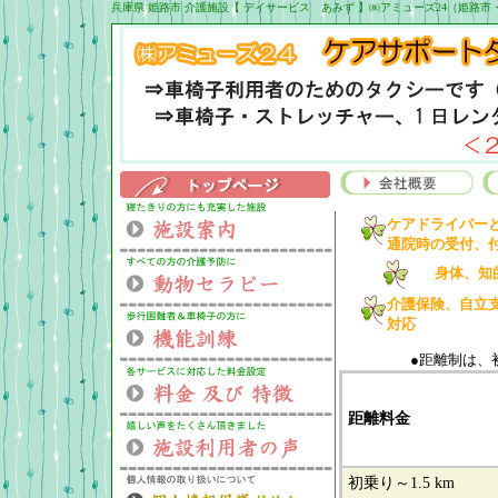
兵庫県 姫路市 介護施設【 デイサービス あみず 】㈱アミューズ24（姫
ケアドライバー
通院時の受付、
身体、知
介護保険、自立
対応
●距離制は、
距離料金
初乗り～1.5 km