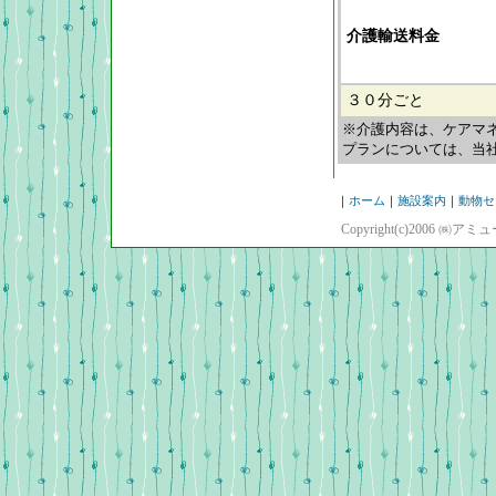
介護輸送料金
３０分ごと
※介護内容は、ケアマ
プランについては、当
｜
ホーム
｜
施設案内
｜
動物セ
Copyright(c)2006 ㈱ア