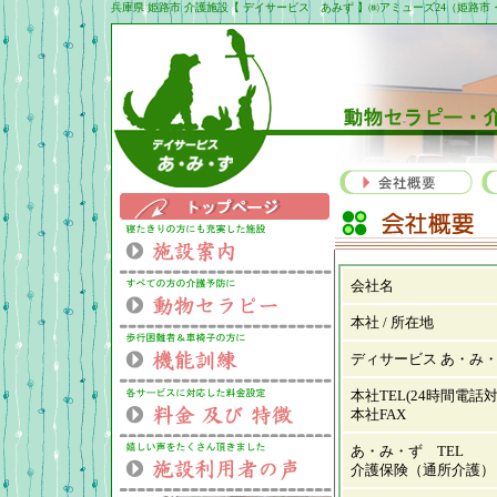
兵庫県 姫路市 介護施設【 デイサービス あみず 】㈱アミューズ24（姫
会社名
本社 / 所在地
ディサービス あ・み・ず
本社TEL(24時間電話
本社FAX
あ・み・ず TEL
介護保険（通所介護）