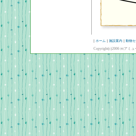
｜
ホーム
｜
施設案内
｜
動物セ
Copyright(c)2006 ㈱ア