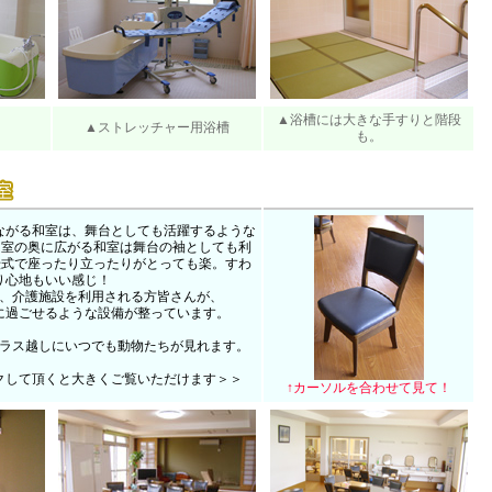
▲浴槽には大きな手すりと階段
▲ストレッチャー用浴槽
も。
ながる和室は、舞台としても活躍するような
和室の奥に広がる和室は舞台の袖としても利
転式で座ったり立ったりがとっても楽。すわ
り心地もいい感じ！
、介護施設を利用される方皆さんが、
に過ごせるような設備が整っています。
ラス越しにいつでも動物たちが見れます。
クして頂くと大きくご覧いただけます＞＞
↑カーソルを合わせて見て！