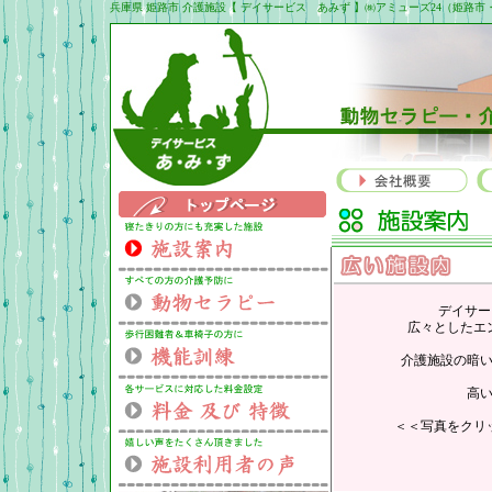
兵庫県 姫路市 介護施設【 デイサービス あみず 】㈱アミューズ24（姫
デイサー
広々としたエ
介護施設の暗
高
＜＜写真をクリ