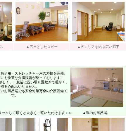
ス
▲広々としたロビー
▲各エリアを結ぶ広い廊下
車椅子用・ストレッチャー用の浴槽を完備。
側にも快適な介護設備が整っております。
珍しく、一般浴は洗い場も畳敷きで暖かく、
で滑る心配もいりません。
高いお風呂場でも安全対策万全の介護設備で
す。
リックして頂くと大きくご覧いただけます＞＞ ▲畳のお風呂場